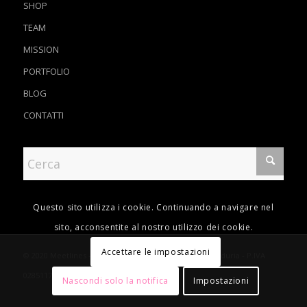
SHOP
TEAM
MISSION
PORTFOLIO
BLOG
CONTATTI
Questo sito utilizza i cookie. Continuando a navigare nel
sito, acconsentite al nostro utilizzo dei cookie.
Accettare le impostazioni
© 2020 Meetlines - Agenzia Grafica Pubblicitaria - Manduria - P.IVA
02851170734
Nascondi solo la notifica
Impostazioni