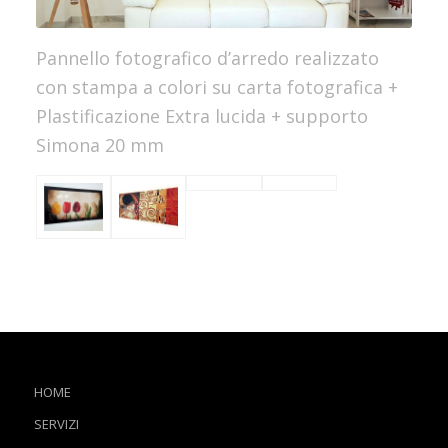
Pannello fotografico d’arredo realizzato
con stampa a colori su carta fotografica +
Plastificazione Extra lucida + supporto
Simona 20 mm
HOME
SERVIZI